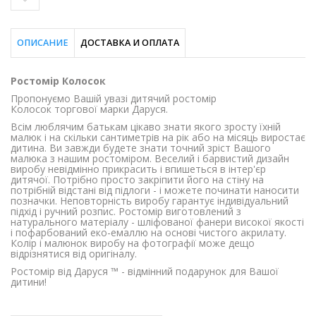
ОПИСАНИЕ
ДОСТАВКА И ОПЛАТА
Ростомір Колосок
Пропонуємо Вашій увазі дитячий ростомір
Колосок торгової марки Даруся.
Всім люблячим батькам цікаво знати якого зросту їхній
малюк і на скільки сантиметрів на рік або на місяць виростає
дитина. Ви завжди будете знати точний зріст Вашого
малюка з нашим ростоміром. Веселий і барвистий дизайн
виробу невідмінно прикрасить і впишеться в інтер'єр
дитячої. Потрібно просто закріпити його на стіну на
потрібній відстані від підлоги - і можете починати наносити
позначки. Неповторність виробу гарантує індивідуальний
підхід і ручний розпис. Ростомір виготовлений з
натурального матеріалу - шліфованої фанери високої якості
і пофарбований еко-емаллю на основі чистого акрилату.
Колір і малюнок виробу на фотографії може дещо
відрізнятися від оригіналу.
Ростомір від Даруся ™ - відмінний подарунок для Вашої
дитини!