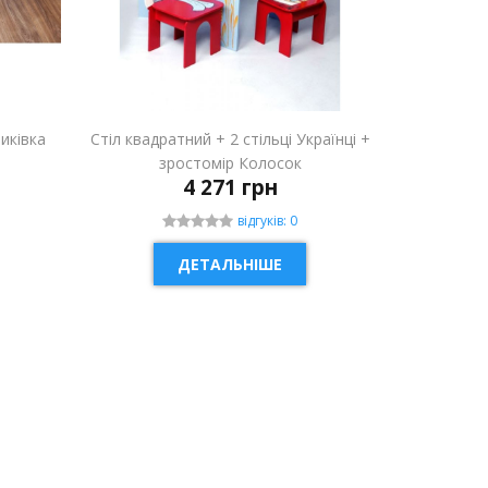
риківка
Стіл квадратний + 2 стільці Українці +
зростомір Колосок
4 271 грн
відгуків: 0
ДЕТАЛЬНІШЕ
НОВИНКА
НОВИН