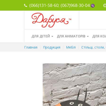
(066)131-58-60;
(067)968-30-04
ДЛЯ ДІТЕЙ
ДЛЯ АНІМАТОРІВ
ДЛЯ КО
Главная
Продукция
Меблі
Стільці, столи,