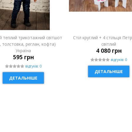
й теплий трикотажний світшот
Стіл круглий + 4 стільця Пет
і, толстовка, реглан, кофта)
світлий
4 080 грн
Україна
595 грн
відгуків: 0
відгуків: 0
ДЕТАЛЬНІШЕ
ДЕТАЛЬНІШЕ
ИНКА
НОВИНКА