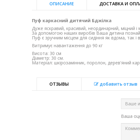
ОПИСАНИЕ
ДОСТАВКА И ОПЛ
Пуф каркасний дитячий Бджілка
Дуже яскравий, красивий, неординарний, міцний і 
За допомогою наших виробів Ваша дитина познайом
Пуф є зручним місцем для сидіння як вдома, так і
Витримує навантаження до 90 кг
Висота: 30 см
Діаметр: 30 см.
Матеріал: шкірозамінник, поролон, дерев'яний кар
ОТЗЫВЫ
добавить отзыв
Ваша о