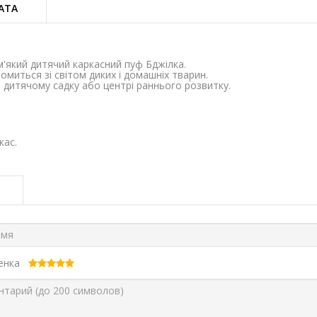
АТА
м'який дитячий каркасний пуф Бджілка.
иться зі світом диких і домашніх тварин.
 в дитячому садку або центрі раннього розвитку.
кас.
ценка