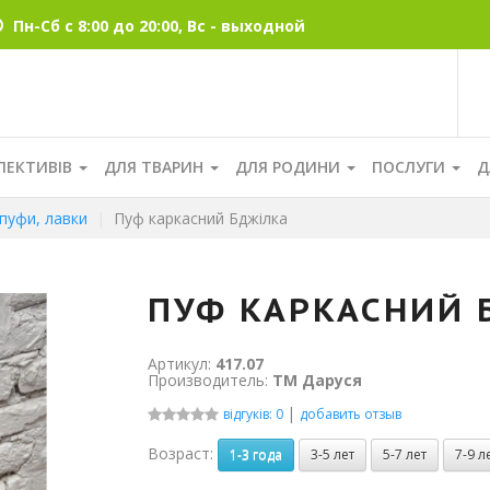
Пн-Сб с 8:00 до 20:00, Вс - выходной
ЛЕКТИВІВ
ДЛЯ ТВАРИН
ДЛЯ РОДИНИ
ПОСЛУГИ
Д
 пуфи, лавки
Пуф каркасний Бджілка
ПУФ КАРКАСНИЙ 
Артикул:
417.07
Производитель:
ТМ Даруся
|
відгуків: 0
добавить отзыв
Возраст:
1-3 года
3-5 лет
5-7 лет
7-9 л