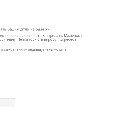
ужать Вашим дітям не один рік.
-емаллю на основі чистого акрилату. Малюнок і
оригіналу. Неповторність виробу підкреслює
им замовленням (індивідуальна модель,