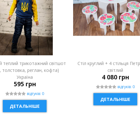
й теплий трикотажний світшот
Стіл круглий + 4 стільця Пет
і, толстовка, реглан, кофта)
світлий
4 080 грн
Україна
595 грн
відгуків: 0
відгуків: 0
ДЕТАЛЬНІШЕ
ДЕТАЛЬНІШЕ
ИНКА
НОВИНКА