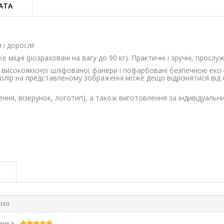
АТА
 і дорослі!
же міцні (розраховані на вагу до 90 кг). Практичні і зручні, просл
- високоякісної шліфованої фанери і пофарбовані безпечною еко
 Колір на представленому зображенні може дещо відрізнятися від 
ння, візерунок, логотип), а також виготовлення за індивідуальн
ценка