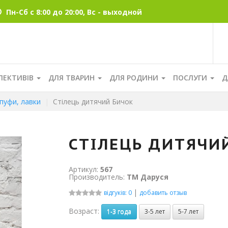
Пн-Сб с 8:00 до 20:00, Вс - выходной
ЛЕКТИВІВ
ДЛЯ ТВАРИН
ДЛЯ РОДИНИ
ПОСЛУГИ
Д
 пуфи, лавки
Стілець дитячий Бичок
СТІЛЕЦЬ ДИТЯЧИ
Артикул:
567
Производитель:
ТМ Даруся
|
відгуків: 0
добавить отзыв
Возраст:
1-3 года
3-5 лет
5-7 лет