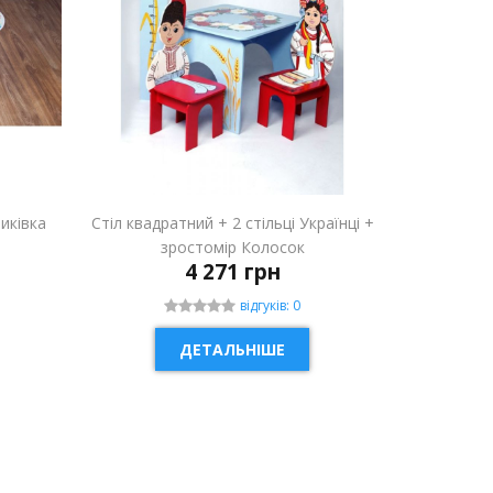
риківка
Стіл квадратний + 2 стільці Українці +
зростомір Колосок
4 271 грн
відгуків: 0
ДЕТАЛЬНІШЕ
НОВИНКА
НОВИН