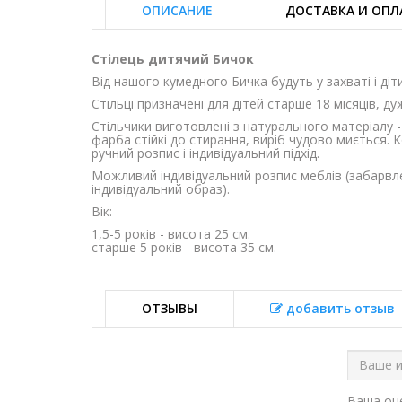
ОПИСАНИЕ
ДОСТАВКА И ОПЛ
Стілець дитячий Бичок
Від нашого кумедного Бичка будуть у захваті і діти
Стільці призначені для дітей старше 18 місяців, ду
Стільчики виготовлені з натурального матеріалу 
фарба стійкі до стирання, виріб чудово миється.
ручний розпис і індивідуальний підхід.
Можливий індивідуальний розпис меблів (забарвле
індивідуальний образ).
Вік:
1,5-5 років - висота 25 см.
старше 5 років - висота 35 см.
ОТЗЫВЫ
добавить отзыв
Ваша о