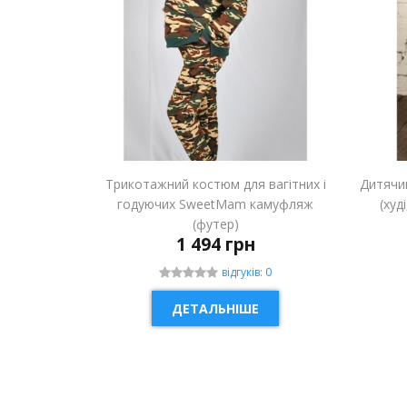
Трикотажний костюм для вагітних і
Дитячи
годуючих SweetMam камуфляж
(худ
(футер)
1 494 грн
відгуків: 0
ДЕТАЛЬНІШЕ
НОВИНКА
НОВ