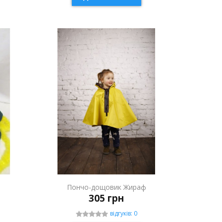
Пончо-дощовик Жираф
305 грн
відгуків: 0