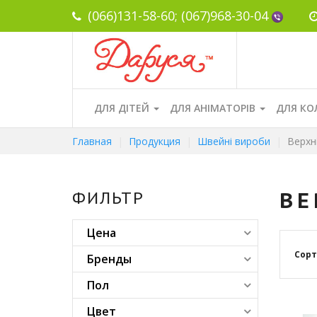
(066)131-58-60;
(067)968-30-04
ДЛЯ ДІТЕЙ
ДЛЯ АНІМАТОРІВ
ДЛЯ КО
Главная
Продукция
Швейні вироби
Верхні
ВЕ
ФИЛЬТР
Цена
Сорт
Бренды
Пол
Цвет