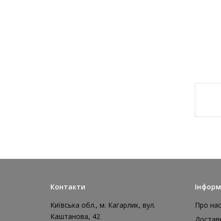
Контакти
Інформ
Київська обл., м. Кагарлик, вул.
Про на
Каштанова, 42
Достав