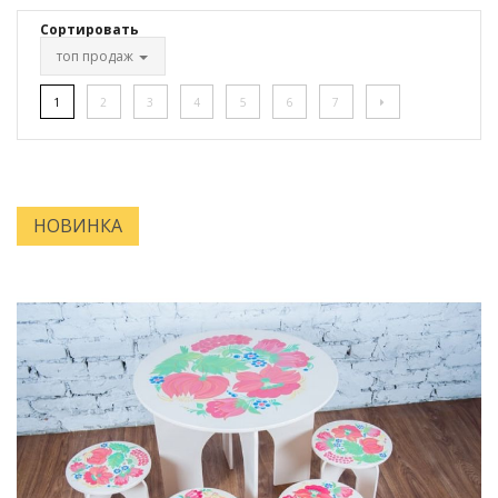
Сортировать
топ продаж
1
2
3
4
5
6
7
НОВИНКА