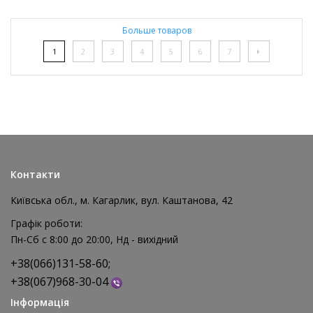
Больше товаров
1
2
3
4
5
6
7
Контакти
Київська обл., м. Кагарлик, вул. Каштанова, 42
Графік роботи:
Пн-Сб с 8:00 до 20:00, Нд - вихідний
+38(066)131-58-60;
+38(067)968-30-04
Інформація