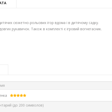
АТА
тячих сюжетно-рольових ігор вдома і в дитячому садку.
овгих рукавичок. Також в комплекті є ігровий вогнегасник.
ценка