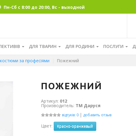
Пн-Сб с 8:00 до 20:00, Вс - выходной
ЛЕКТИВІВ
ДЛЯ ТВАРИН
ДЛЯ РОДИНИ
ПОСЛУГИ
Д
і костюми за професіями
Пожежний
ПОЖЕЖНИЙ
Артикул:
012
Производитель:
ТМ Даруся
|
відгуків: 0
добавить отзыв
Цвет:
Красно-оранжевый