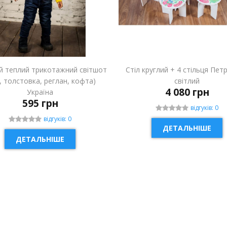
й теплий трикотажний світшот
Стіл круглий + 4 стільця Пет
і, толстовка, реглан, кофта)
світлий
4 080 грн
Україна
595 грн
відгуків: 0
відгуків: 0
ДЕТАЛЬНІШЕ
ДЕТАЛЬНІШЕ
ИНКА
НОВИНКА