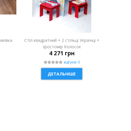
риківка
Стіл квадратний + 2 стільці Українці +
зростомір Колосок
4 271 грн
відгуків: 0
ДЕТАЛЬНІШЕ
НОВИНКА
НОВИН