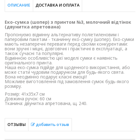
ОПИСАНИЕ
ДОСТАВКА И ОПЛАТА
Еко-сумка (шопер) з принтом №3, молочний відтінок
(двунитка апретована)
Пропонуємо відмінну альтернативу поліетиленовим і
паперовим пакетам - тканинну еко-сумку (шопер). Еко-сумки
мають незаперечні переваги перед своїми конкурентами:
вони зручні і міцні, довговічні і практичні в експлуатації, а
також сучасні та популярні.
Відмінною особливістю цієї моделі сумки є наявність
оригінального принта.
Наша еко-сумка підійде для щоденного використання, або
може стати чудовим подарунком для будь-якого свята.
Вона неодмінно подарує класні емоції!
Можливе виготовлення під замовлення сумок будь-якого
розміру.
Розмір: 41х35х7 см
Довжина ручок: 60 см
Тканина: двунитка апретована, щ. 240.
ОТЗЫВЫ
добавить отзыв