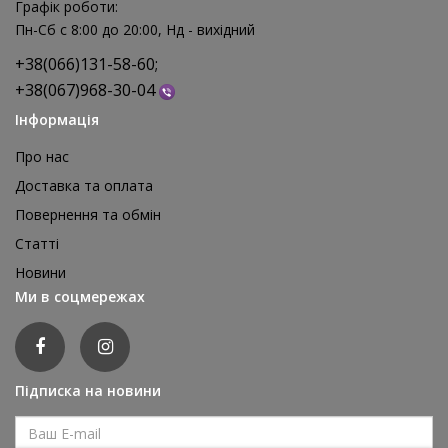
Графік роботи:
Пн-Сб с 8:00 до 20:00, Нд - вихідний
+38(066)131-58-60;
+38(067)968-30-04
Інформація
Про нас
Доставка та оплата
Повернення та обмін
Реквізит для аніматора Мішки для стрибків, 4 шт
Статті
1 595 грн
Новини
відгуків: 0
Ми в соцмережах
ДЕТАЛЬНІШЕ
Підписка на новини