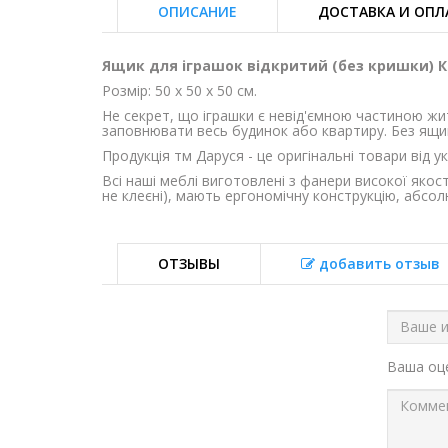
ОПИСАНИЕ
ДОСТАВКА И ОПЛ
Ящик для іграшок відкритий (без кришки) К
Розмір: 50 х 50 х 50 см.
Не секрет, що іграшки є невід'ємною частиною житт
заповнювати весь будинок або квартиру. Без ящикі
Продукція тм Даруся - це оригінальні товари від у
Всі наші меблі виготовлені з фанери високої якос
не клеєні), мають ергономічну конструкцію, абсолю
ОТЗЫВЫ
добавить отзыв
Ваша о