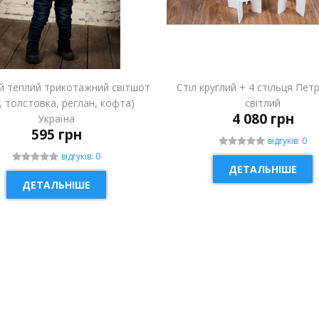
й теплий трикотажний світшот
Стіл круглий + 4 стільця Пет
і, толстовка, реглан, кофта)
світлий
4 080 грн
Україна
595 грн
відгуків: 0
відгуків: 0
ДЕТАЛЬНІШЕ
ДЕТАЛЬНІШЕ
ИНКА
НОВИНКА