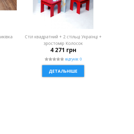
риківка
Стіл квадратний + 2 стільці Українці +
зростомір Колосок
4 271 грн
відгуків: 0
ДЕТАЛЬНІШЕ
НОВИНКА
НОВИН