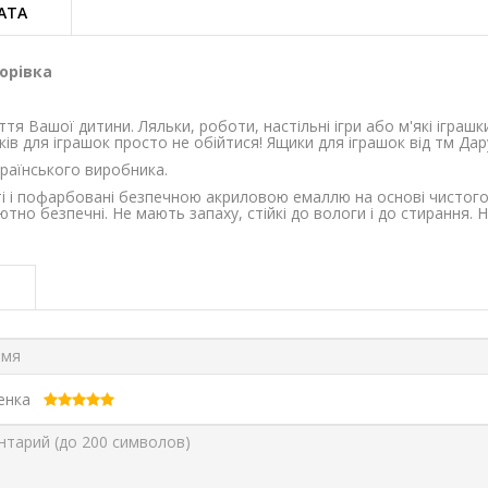
АТА
орівка
я Вашої дитини. Ляльки, роботи, настільні ігри або м'які іграшк
в для іграшок просто не обійтися! Ящики для іграшок від тм Дарус
країнського виробника.
ті і пофарбовані безпечною акриловою емаллю на основі чистого 
тно безпечні. Не мають запаху, стійкі до вологи і до стирання. Н
ценка