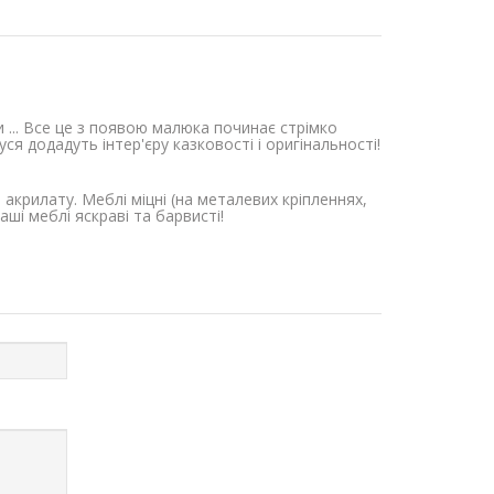
и ... Все це з появою малюка починає стрімко
я додадуть інтер'єру казковості і оригінальності!
акрилату. Меблі міцні (на металевих кріпленнях,
аші меблі яскраві та барвисті!