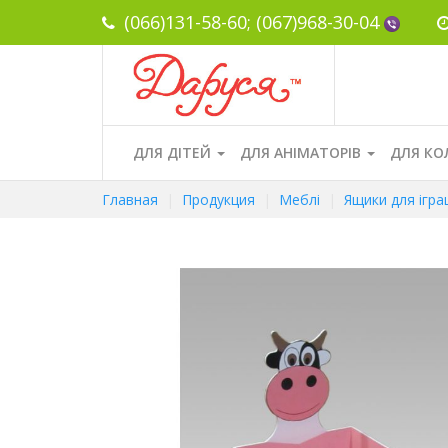
(066)131-58-60;
(067)968-30-04
ДЛЯ ДІТЕЙ
ДЛЯ АНІМАТОРІВ
ДЛЯ КО
Главная
Продукция
Меблі
Ящики для ігр