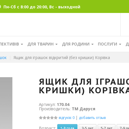
Пн-Сб с 8:00 до 20:00, Вс - выходной
ЛЕКТИВІВ
ДЛЯ ТВАРИН
ДЛЯ РОДИНИ
ПОСЛУГИ
Д
ашок
Ящик для іграшок відкритий (без кришки) Корівка
ЯЩИК ДЛЯ ІГРАШ
КРИШКИ) КОРІВК
Артикул:
170.04
Производитель:
ТМ Даруся
|
відгуків: 0
добавить отзыв
Возраст:
1-3 года
3-5 лет
5-7 лет
7-9 л