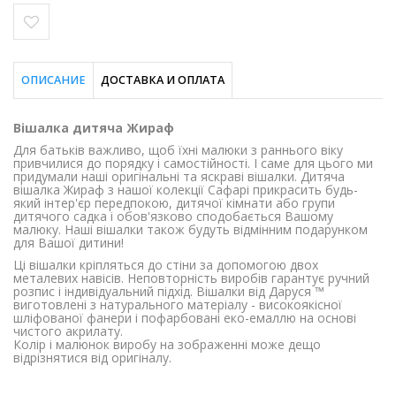
ОПИСАНИЕ
ДОСТАВКА И ОПЛАТА
Вішалка дитяча Жираф
Для батьків важливо, щоб їхні малюки з раннього віку
привчилися до порядку і самостійності. І саме для цього ми
придумали наші оригінальні та яскраві вішалки. Дитяча
вішалка Жираф з нашої колекції Сафарі прикрасить будь-
який інтер'єр передпокою, дитячої кімнати або групи
дитячого садка і обов'язково сподобається Вашому
малюку. Наші вішалки також будуть відмінним подарунком
для Вашої дитини!
Ці вішалки кріпляться до стіни за допомогою двох
металевих навісів. Неповторність виробів гарантує ручний
розпис і індивідуальний підхід. Вішалки від Даруся ™
виготовлені з натурального матеріалу - високоякісної
шліфованої фанери і пофарбовані еко-емаллю на основі
чистого акрилату.
Колір і малюнок виробу на зображенні може дещо
відрізнятися від оригіналу.