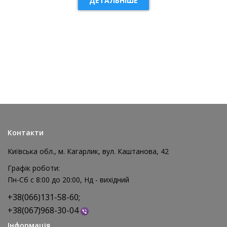
ДЕТАЛЬНІШЕ
НОВИНКА
Контакти
Київська обл., м. Кагарлик, вул. Каштанова, 42
Графік роботи:
Пн-Сб с 8:00 до 20:00, Нд - вихідний
+38(066)131-58-60;
+38(067)968-30-04
Інформація