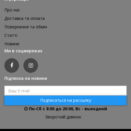
Про нас
Доставка та оплата
Повернення та обмін
Реквізит для аніматора Мішки для стрибків, 4 шт
Статті
1 595 грн
Новини
відгуків: 0
Ми в соцмережах
ДЕТАЛЬНІШЕ
Підписка на новини
Подписаться на рассылку
Пн-Сб с 8:00 до 20:00, Вс - выходной
Зворотній дзвінок