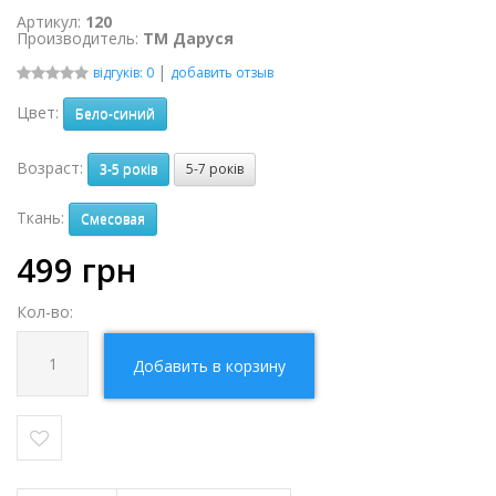
Артикул:
120
Производитель:
ТМ Даруся
|
відгуків: 0
добавить отзыв
Цвет:
Бело-синий
Возраст:
3-5 років
5-7 років
Ткань:
Смесовая
499
грн
Кол-во:
Добавить в корзину