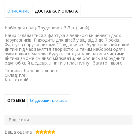
ОПИСАНИЕ
ДОСТАВКА И ОПЛАТА
Набір для праці Трудовичок 3-7 р. (синій)
Набір складається з фартуха з великою кишенею і двох
нарукавників. Підходить для дітей у віці від 3 до 7 років.
Фартух з нарукавниками "Трудовичок" буде корисний вашій
дитині під час заняття творчістю. З таким набором одяг і
руки вашого малюка будуть завжди залишатися чистими і
дитина зможе сміливо малювати, не боячись забруднити
одяг об свій шедевр, ліпити з пластиліну і багато іншого.
Тканина: болонія сільвер.
Склад: п/е.
Колір: синій.
ОТЗЫВЫ
добавить отзыв
Ваша оценка