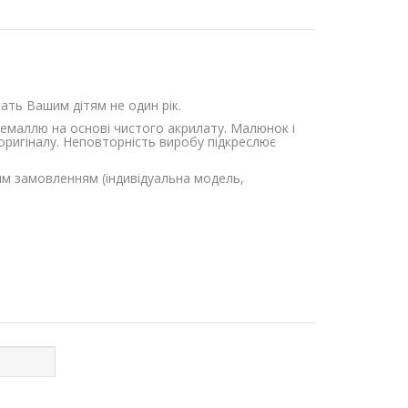
ужать Вашим дітям не один рік.
-емаллю на основі чистого акрилату. Малюнок і
оригіналу. Неповторність виробу підкреслює
им замовленням (індивідуальна модель,