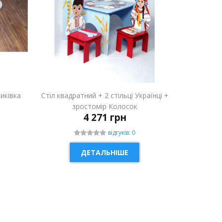
риківка
Стіл квадратний + 2 стільці Українці +
зростомір Колосок
4 271 грн
відгуків: 0
ДЕТАЛЬНІШЕ
НОВИНКА
НОВИН