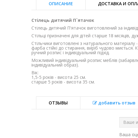
ОПИСАНИЕ
ДОСТАВКА И ОПЛ
Стілець дитячий П`ятачок
Стілець дитячий П'ятачок виготовлений за індив
Стільці призначені для дітей старше 18 місяців, ду
Стільчики виготовлені з натурального матеріалу 
фарба стійкі до стирання, виріб чудово миється.
ручний розпис і індивідуальний підхід.
Можливий індивідуальний розпис меблів (забарвле
індивідуальний образ).
Вік:
1,5-5 років - висота 25 см.
старше 5 років - висота 35 см.
ОТЗЫВЫ
добавить отзыв
Ваша о