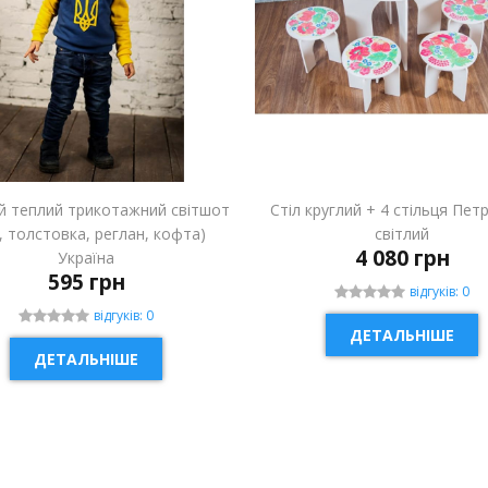
й теплий трикотажний світшот
Стіл круглий + 4 стільця Пет
і, толстовка, реглан, кофта)
світлий
4 080 грн
Україна
595 грн
відгуків: 0
відгуків: 0
ДЕТАЛЬНІШЕ
ДЕТАЛЬНІШЕ
ИНКА
НОВИНКА