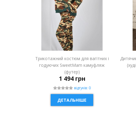
Трикотажний костюм для вагітних і
Дитячи
годуючих SweetMam камуфляж
(худ
(футер)
1 494 грн
відгуків: 0
ДЕТАЛЬНІШЕ
НОВИНКА
НОВ