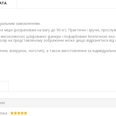
АТА
ідуальним замовленням.
же міцні (розраховані на вагу до 90 кг). Практичні і зручні, просл
- високоякісної шліфованої фанери і пофарбовані безпечною еко
 Колір на представленому зображенні може дещо відрізнятися від 
ння, візерунок, логотип), а також виготовлення за індивідуальн
ценка