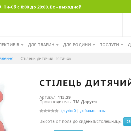
Пн-Сб с 8:00 до 20:00, Вс - выходной
ЛЕКТИВІВ
ДЛЯ ТВАРИН
ДЛЯ РОДИНИ
ПОСЛУГИ
Д
овлення
Стілець дитячий Пятачок
СТІЛЕЦЬ ДИТЯЧИ
Артикул:
115.29
Производитель:
ТМ Даруся
|
відгуків: 0
добавить отзыв
Высота от пола до сиденья/столешницы:
25