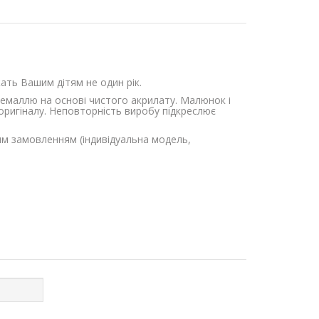
ужать Вашим дітям не один рік.
-емаллю на основі чистого акрилату. Малюнок і
оригіналу. Неповторність виробу підкреслює
им замовленням (індивідуальна модель,