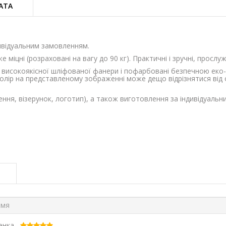
АТА
ивідуальним замовленням.
же міцні (розраховані на вагу до 90 кг). Практичні і зручні, просл
- високоякісної шліфованої фанери і пофарбовані безпечною еко
 Колір на представленому зображенні може дещо відрізнятися від 
ння, візерунок, логотип), а також виготовлення за індивідуальн
ценка