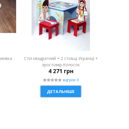
риківка
Стіл квадратний + 2 стільці Українці +
зростомір Колосок
4 271 грн
відгуків: 0
ДЕТАЛЬНІШЕ
НОВИНКА
НОВИН