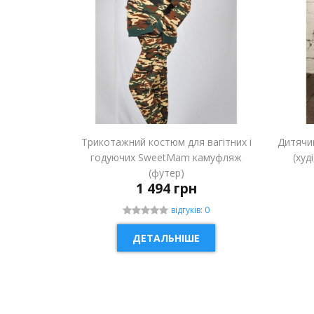
Трикотажний костюм для вагітних і
Дитячи
годуючих SweetMam камуфляж
(худ
(футер)
1 494 грн
відгуків: 0
ДЕТАЛЬНІШЕ
НОВИНКА
НОВ