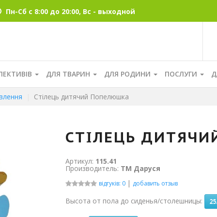
Пн-Сб с 8:00 до 20:00, Вс - выходной
ЛЕКТИВІВ
ДЛЯ ТВАРИН
ДЛЯ РОДИНИ
ПОСЛУГИ
Д
овлення
Стілець дитячий Попелюшка
СТІЛЕЦЬ ДИТЯЧ
Артикул:
115.41
Производитель:
ТМ Даруся
|
відгуків: 0
добавить отзыв
Высота от пола до сиденья/столешницы:
25