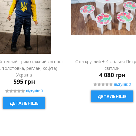
й теплий трикотажний світшот
Стіл круглий + 4 стільця Пет
і, толстовка, реглан, кофта)
світлий
4 080 грн
Україна
595 грн
відгуків: 0
відгуків: 0
ДЕТАЛЬНІШЕ
ДЕТАЛЬНІШЕ
ИНКА
НОВИНКА