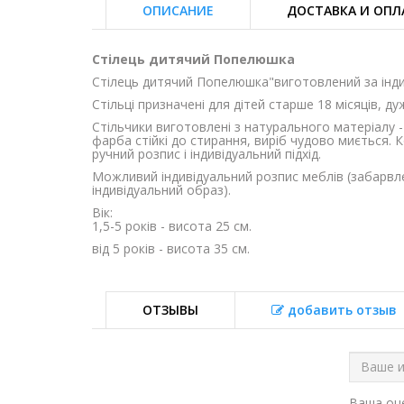
ОПИСАНИЕ
ДОСТАВКА И ОПЛ
Стілець дитячий Попелюшка
Стілець дитячий Попелюшка"виготовлений за інд
Стільці призначені для дітей старше 18 місяців, ду
Стільчики виготовлені з натурального матеріалу 
фарба стійкі до стирання, виріб чудово миється.
ручний розпис і індивідуальний підхід.
Можливий індивідуальний розпис меблів (забарвле
індивідуальний образ).
Вік:
1,5-5 років - висота 25 см.
від 5 років - висота 35 см.
ОТЗЫВЫ
добавить отзыв
Ваша о