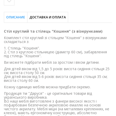
ОПИСАНИЕ
ДОСТАВКА И ОПЛАТА
Стіл круглий та стілець "Кошеня" (з візерунками)
Комплект стіл круглий зі стільцем "Кошеня" з візерунками
складається з:
1. Стілець "Кошеня".
2. Стіл з круглою стільницею (діаметр 60 см), забарвлення
під стілець "Кошеня".
Ви можете підібрати меблі за зростом і віком дитини.
Для дітей віком від 1,5 до 5 років: висота сидіння стільця 25
см; висота столу 50 см.
Для дітей віком від 5-6 років: висота сидіння стільця 35 см;
висота столу 60 см.
Кожну одиницю меблів можна придбати окремо.
Продукція тм "Даруся" - це оригінальні товари від
українського виробника.
Всі наші меблі виготовлені з фанери високої якості і
пофарбовані безпечною акриловою емаллю на основі
чистого акрилату. Меблі міцні (на металевих кріпленнях, не
клеєні), мають ергономічну конструкцію, абсолютно