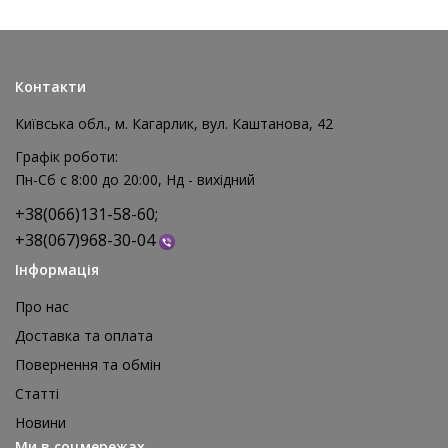
Контакти
Київська обл., м. Кагарлик, вул. Каштанова, 42
Графік роботи:
Пн-Сб с 8:00 до 20:00, Нд - вихідний
+38(066)131-58-60;
+38(067)968-30-04
Інформація
Про нас
Доставка та оплата
Повернення та обмін
Реквізит для аніматора Мішки для стрибків, 4 шт
Статті
1 595 грн
Новини
відгуків: 0
Ми в соцмережах