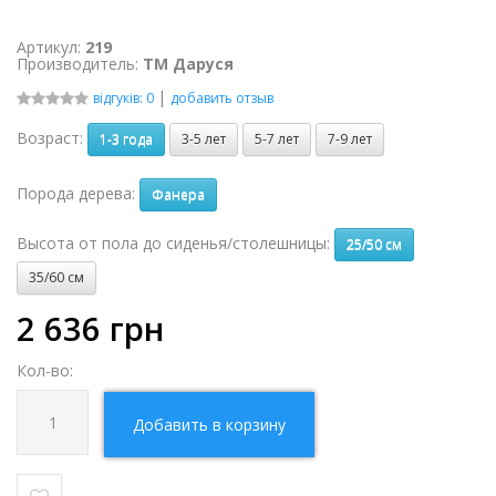
Артикул:
219
Производитель:
ТМ Даруся
|
відгуків: 0
добавить отзыв
Возраст:
1-3 года
3-5 лет
5-7 лет
7-9 лет
Порода дерева:
Фанера
Высота от пола до сиденья/столешницы:
25/50 см
35/60 см
2 636
грн
Кол-во:
Добавить в корзину