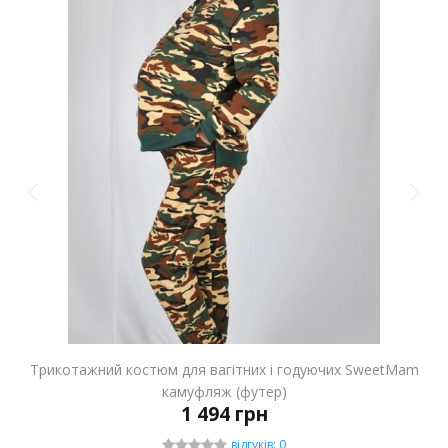
Трикотажний костюм для вагітних і годуючих SweetMam
камуфляж (футер)
1 494 грн
відгуків: 0