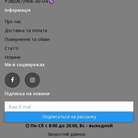
+38(067)968-30-04
Інформація
Про нас
Доставка та оплата
Повернення та обмін
Реквізит для аніматора Мішки для стрибків, 4 шт
Статті
1 595 грн
Новини
відгуків: 0
Ми в соцмережах
ДЕТАЛЬНІШЕ
Підписка на новини
Подписаться на рассылку
Пн-Сб с 8:00 до 20:00, Вс - выходной
Зворотній дзвінок