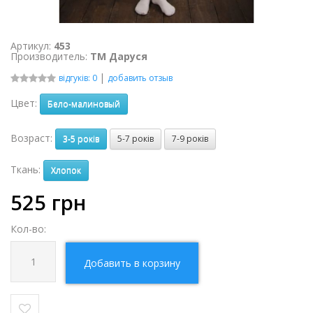
Артикул:
453
Производитель:
ТМ Даруся
|
відгуків: 0
добавить отзыв
Цвет:
Бело-малиновый
Возраст:
3-5 років
5-7 років
7-9 років
Ткань:
Хлопок
525
грн
Кол-во:
Добавить в корзину