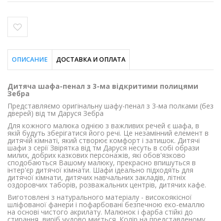
ОПИСАНИЕ
ДОСТАВКА И ОПЛАТА
Дитяча шафа-пенал з 3-ма відкритими полицями
Зебра
Представляємо оригінальну шафу-пенал з 3-ма полками (без
дверей) від тм Даруся Зебра
Для кожного малюка однією з важливих речей є шафа, в
якій будуть зберігатися його речі. Це незамінний елемент в
дитячій кімнаті, який створює комфорт і затишок. Дитячі
шафи з серії Звірятка від тм Даруся несуть в собі образи
милих, добрих казкових персонажів, які обов'язково
сподобаються Вашому малюку, прекрасно впишуться в
інтер'єр дитячої кімнати. Шафи ідеально підходять для
дитячої кімнати, дитячих навчальних закладів, літніх
оздоровчих таборів, розважальних центрів, дитячих кафе.
Виготовлені з натурального матеріалу - високоякісної
шліфованої фанери і пофарбовані безпечною еко-емаллю
на основі чистого акрилату. Малюнок і фарба стійкі до
стирання, виріб чудово миється. Колір на представленому