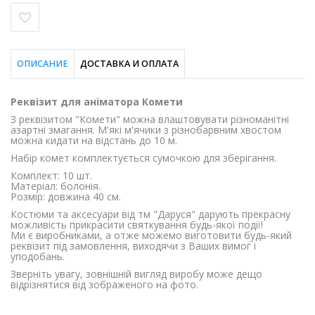
ОПИСАНИЕ
ДОСТАВКА И ОПЛАТА
Реквізит для аніматора Комети
З реквізитом "Комети" можна влаштовувати різноманітні
азартні змагання. М'які м'ячики з різнобарвним хвостом
можна кидати на відстань до 10 м.
Набір комет комплектується сумочкою для зберігання.
Комплект: 10 шт.
Матеріал: болонія.
Розмір: довжина 40 см.
Костюми та аксесуари від тм "Даруся" дарують прекрасну
можливість прикрасити святкування будь-якої події!
Ми є виробниками, а отже можемо виготовити будь-який
реквізит під замовлення, виходячи з Ваших вимог і
уподобань.
Зверніть увагу, зовнішній вигляд виробу може дещо
відрізнятися від зображеного на фото.