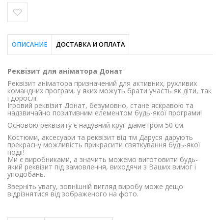
ОПИСАНИЕ
ДОСТАВКА И ОПЛАТА
Реквізит для аніматора Донат
Реквізит аніматора призначений для активних, рухливих
командних програм, у яких можуть брати участь як діти, так
і дорослі.
Ігровий реквізит Донат, безумовно, стане яскравою та
надзвичайно позитивним елементом будь-якої програми!
Основою реквізиту є надувний круг діаметром 50 см.
Костюми, аксесуари та реквізит від тм Даруся дарують
прекрасну можливість прикрасити святкування будь-якої
події!
Ми є виробниками, а значить можемо виготовити будь-
який реквізит під замовлення, виходячи з Ваших вимог і
уподобань.
Зверніть увагу, зовнішній вигляд виробу може дещо
відрізнятися від зображеного на фото.