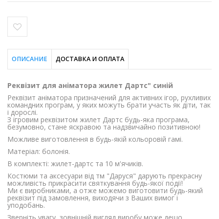
ОПИСАНИЕ
ДОСТАВКА И ОПЛАТА
Реквізит для аніматора жилет Дартс" синій
Реквізит аніматора призначений для активних ігор, рухливих
командних програм, у яких можуть брати участь як діти, так
і дорослі.
З ігровим реквізитом жилет Дартс будь-яка програма,
безумовно, стане яскравою та надзвичайно позитивною!
Можливе виготовлення в будь-якій кольоровій гамі.
Матеріал: болонія.
В комплекті: жилет-дартс та 10 м'ячиків.
Костюми та аксесуари від тм "Даруся" дарують прекрасну
можливість прикрасити святкування будь-якої події!
Ми є виробниками, а отже можемо виготовити будь-який
реквізит під замовлення, виходячи з Ваших вимог і
уподобань.
Зверніть увагу, зовнішній вигляд виробу може дещо