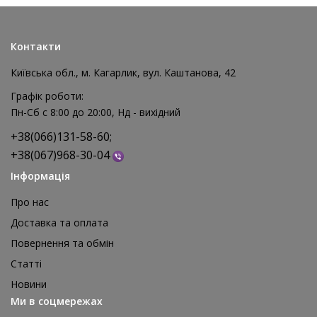
Контакти
Київська обл., м. Кагарлик, вул. Каштанова, 42
Графік роботи:
Пн-Сб с 8:00 до 20:00, Нд - вихідний
+38(066)131-58-60;
+38(067)968-30-04
Інформація
Про нас
Доставка та оплата
Повернення та обмін
Реквізит для аніматора Мішки для стрибків, 4 шт
Статті
1 595 грн
Новини
відгуків: 0
Ми в соцмережах