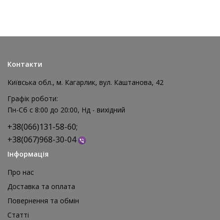
Контакти
Київська обл., м. Кагарлик, вул. Каштанова, 42
Графік роботи:
Пн-Сб с 8:00 до 20:00, Нд - вихідний
+38(066)131-58-60;
+38(067)968-30-04
Інформація
Про нас
Доставка та оплата
Повернення та обмін
Реквізит для аніматора Мішки для стрибків, 4 шт
Статті