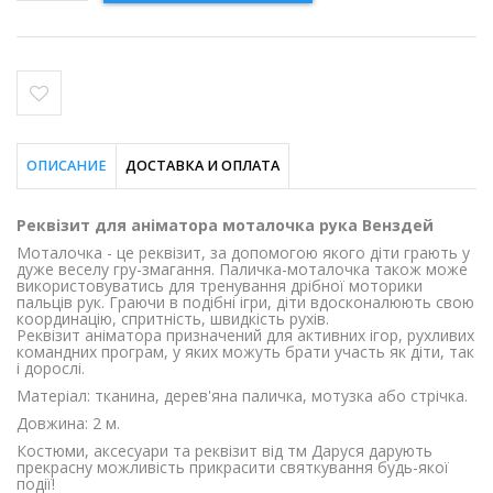
ОПИСАНИЕ
ДОСТАВКА И ОПЛАТА
Реквізит для аніматора моталочка рука Венздей
Моталочка - це реквізит, за допомогою якого діти грають у
дуже веселу гру-змагання. Паличка-моталочка також може
використовуватись для тренування дрібної моторики
пальців рук. Граючи в подібні ігри, діти вдосконалюють свою
координацію, спритність, швидкість рухів.
Реквізит аніматора призначений для активних ігор, рухливих
командних програм, у яких можуть брати участь як діти, так
і дорослі.
Матеріал: тканина, дерев'яна паличка, мотузка або стрічка.
Довжина: 2 м.
Костюми, аксесуари та реквізит від тм Даруся дарують
прекрасну можливість прикрасити святкування будь-якої
події!