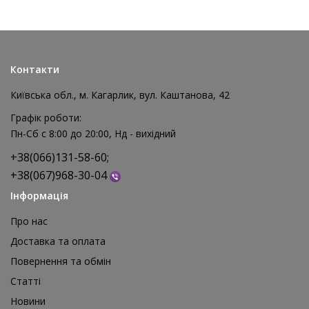
Контакти
Київська обл., м. Кагарлик, вул. Каштанова, 42
Графік роботи:
Пн-Сб с 8:00 до 20:00, Нд - вихідний
+38(066)131-58-60;
+38(067)968-30-04
Інформація
Про нас
Доставка та оплата
Повернення та обмін
Реквізит для аніматора Мішки для стрибків, 4 шт
Статті
1 595 грн
Новини