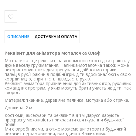
ОПИСАНИЕ
ДОСТАВКА И ОПЛАТА
Реквізит для аніматора моталочка Олаф
Моталочка - це реквізит, за допомогою якого діти грають у
дуже веселу гру-змагання. Паличка-моталочка також може
використовуватись для тренування дрібної моторики
пальців рук. Граючи в подібні ігри, діти вдосконалюють свою
координацію, спритність, швидкість рухів.
Реквізит аніматора призначений для активних ігор, рухливих
командних програм, у яких можуть брати участь як діти, так
і дорослі.
Матеріал: тканина, дерев'яна паличка, мотузка або стрічка.
Довжина: 2 м.
Костюми, аксесуари та реквізит від тм Даруся дарують
прекрасну можливість прикрасити святкування будь-якої
події!
Ми є виробниками, а отже можемо виготовити будь-який
реквізит під замовлення, виходячи з Ваших вимог і