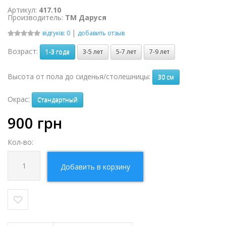
Артикул:
417.10
Производитель:
ТМ Даруся
|
відгуків: 0
добавить отзыв
Возраст:
1-3 года
3-5 лет
5-7 лет
7-9 лет
Высота от пола до сиденья/столешницы:
30 см
Окрас:
Стандартный
900
грн
Кол-во:
Добавить в корзину