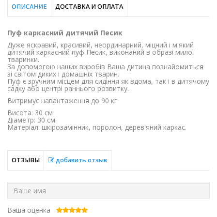
ОПИСАНИЕ
ДОСТАВКА И ОПЛАТА
Пуф каркасний дитячий Песик
Дуже яскравий, красивий, неординарний, міцний і м'який
дитячий каркасний пуф Песик, виконаний в образі милої
тваринки.
За допомогою наших виробів Ваша дитина познайомиться
зі світом диких і домашніх тварин.
Пуф є зручним місцем для сидіння як вдома, так і в дитячому
садку або центрі раннього розвитку.
Витримує навантаження до 90 кг
Висота: 30 см
Діаметр: 30 см.
Матеріал: шкірозамінник, поролон, дерев'яний каркас.
ОТЗЫВЫ
добавить отзыв
Ваша оценка