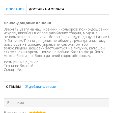
ОПИСАНИЕ
ДОСТАВКА И ОПЛАТА
Пончо-дощовик Кошеня
Зверніть увагу на наші новинки - кольорові пончо-дощовики!
Яскраві, виконані в образі улюблених тварин, моделі з
непромокаючої тканини - болонії, припадуть до душі і дітям і
їх батькам. Пончо-дощовик не обмежує рухи дитини, тому
йому буде не складно управляти самокатом або
велосипедом. Дощовик застібається на липучку, капюшон
стягується шнурком. Пончо не займає багато місця, його
можна брати з собою в дитячий садок або школу.
Розміри: 3-5 р., 5-7 р.
Тканина: болоній.
Склад: п/е.
ОТЗЫВЫ
добавить отзыв
Ваша оценка