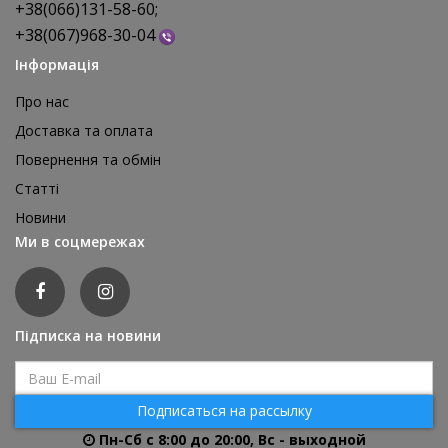
+38(066)131-58-60;
+38(067)968-30-04
Інформація
Про нас
Доставка та оплата
Повернення та обмін
Реквізит для аніматора Мішки для стрибків, 4 шт
Статті
1 595 грн
Новини
відгуків: 0
Ми в соцмережах
ДЕТАЛЬНІШЕ
Підписка на новини
Подписаться на рассылку
Пн-Сб с 8:00 до 20:00, Вс - выходной