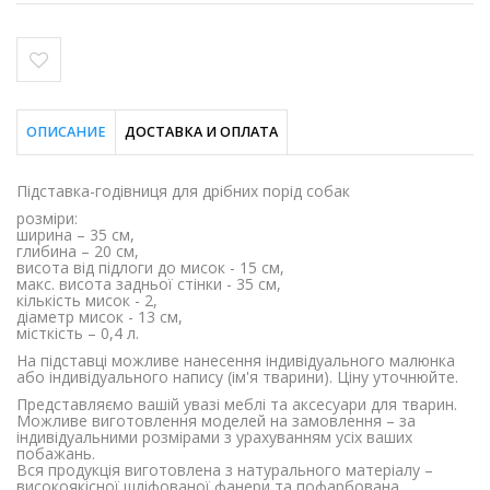
ОПИСАНИЕ
ДОСТАВКА И ОПЛАТА
Підставка-годівниця для дрібних порід собак
розміри:
ширина – 35 см,
глибина – 20 см,
висота від підлоги до мисок - 15 см,
макс. висота задньої стінки - 35 см,
кількість мисок - 2,
діаметр мисок - 13 см,
місткість – 0,4 л.
На підставці можливе нанесення індивідуального малюнка
або індивідуального напису (ім'я тварини). Ціну уточнюйте.
Представляємо вашій увазі меблі та аксесуари для тварин.
Можливе виготовлення моделей на замовлення – за
індивідуальними розмірами з урахуванням усіх ваших
побажань.
Вся продукція виготовлена ​​з натурального матеріалу –
високоякісної шліфованої фанери та пофарбована