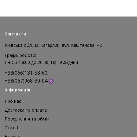
Контакти
Київська обл., м. Кагарлик, вул. Каштанова, 42
Графік роботи:
Пн-Сб с 8:00 до 20:00, Нд - вихідний
+38(066)131-58-60;
+38(067)968-30-04
Інформація
Про нас
Доставка та оплата
Повернення та обмін
Реквізит для аніматора Мішки для стрибків, 4 шт
Статті
1 595 грн
Новини