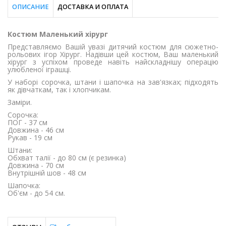
ОПИСАНИЕ
ДОСТАВКА И ОПЛАТА
Костюм Маленький хірург
Представляємо Вашій увазі дитячий костюм для сюжетно-
рольових ігор Хірург. Надівши цей костюм, Ваш маленький
хірург з успіхом проведе навіть найскладнішу операцію
улюбленої іграшці.
У наборі сорочка, штани і шапочка на зав'язках; підходять
як дівчаткам, так і хлопчикам.
Заміри.
Сорочка:
ПОГ - 37 см
Довжина - 46 см
Рукав - 19 см
Штани:
Обхват талії - до 80 см (є резинка)
Довжина - 70 см
Внутрішній шов - 48 см
Шапочка:
Об'єм - до 54 см.