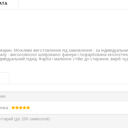
АТА
 тварин. Можливе виготовлення під замовлення - за індивідуальн
ріалу - високоякісної шліфованої фанери і пофарбована екологіч
ивідуальний підхід. Фарба і малюнок стійкі до стирання, виріб чу
ценка