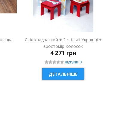
риківка
Стіл квадратний + 2 стільці Українці +
зростомір Колосок
4 271 грн
відгуків: 0
ДЕТАЛЬНІШЕ
НОВИНКА
НОВИН