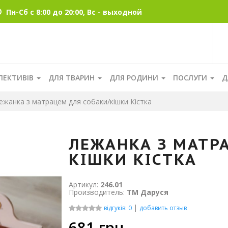
Пн-Сб с 8:00 до 20:00, Вс - выходной
ЛЕКТИВІВ
ДЛЯ ТВАРИН
ДЛЯ РОДИНИ
ПОСЛУГИ
Д
жанка з матрацем для собаки/кішки Кістка
ЛЕЖАНКА З МАТР
КІШКИ КІСТКА
Артикул:
246.01
Производитель:
ТМ Даруся
|
відгуків: 0
добавить отзыв
681
грн