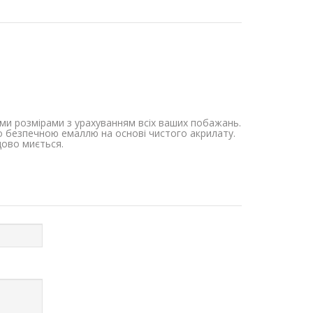
ими розмірами з урахуванням всіх ваших побажань.
но безпечною емаллю на основі чистого акрилату.
дово миється.