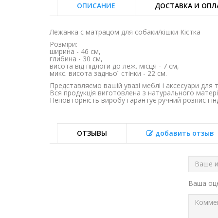
ОПИСАНИЕ
ДОСТАВКА И ОПЛ
Лежанка с матрацом для собаки/кішки Кістка
Розміри:
ширина - 46 см,
глибина - 30 см,
висота від підлоги до леж. місця - 7 см,
микс. висота задньої стінки - 22 см.
Представляємо вашій увазі меблі і аксесуари для
Вся продукція виготовлена ​​з натурального мате
Неповторність виробу гарантує ручний розпис і інд
ОТЗЫВЫ
добавить отзыв
Ваша о