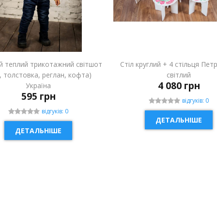
й теплий трикотажний світшот
Стіл круглий + 4 стільця Пет
і, толстовка, реглан, кофта)
світлий
4 080 грн
Україна
595 грн
відгуків: 0
відгуків: 0
ДЕТАЛЬНІШЕ
ДЕТАЛЬНІШЕ
ИНКА
НОВИНКА