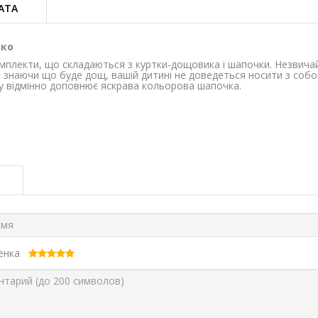
АТА
чко
комплекти, що складаються з куртки-дощовика і шапочки. Незвича
, знаючи що буде дощ, вашій дитині не доведеться носити з собо
ку відмінно доповнює яскрава кольорова шапочка.
ценка