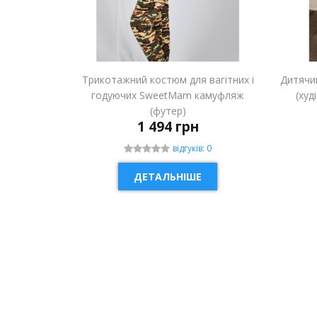
Трикотажний костюм для вагітних і
Дитячи
годуючих SweetMam камуфляж
(худ
(футер)
1 494 грн
відгуків: 0
ДЕТАЛЬНІШЕ
НОВИНКА
НОВ