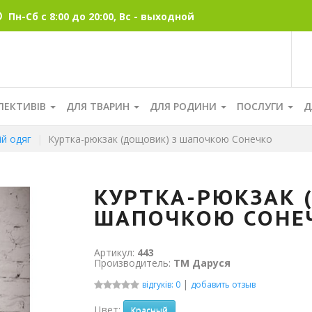
Пн-Сб с 8:00 до 20:00, Вс - выходной
ЛЕКТИВІВ
ДЛЯ ТВАРИН
ДЛЯ РОДИНИ
ПОСЛУГИ
Д
ій одяг
Куртка-рюкзак (дощовик) з шапочкою Сонечко
КУРТКА-РЮКЗАК 
ШАПОЧКОЮ СОНЕ
Артикул:
443
Производитель:
ТМ Даруся
|
відгуків: 0
добавить отзыв
Цвет:
Красный