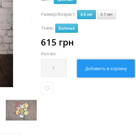
Размер/Возраст:
3-5 лет
5-7 лет
Ткань:
Болонья
615
грн
Кол-во:
Добавить в корзину