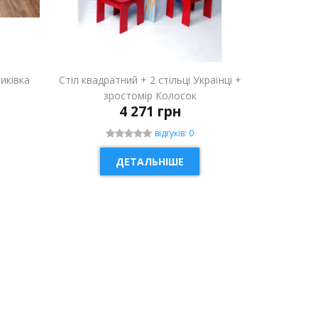
риківка
Стіл квадратний + 2 стільці Українці +
зростомір Колосок
4 271 грн
відгуків: 0
ДЕТАЛЬНІШЕ
НОВИНКА
НОВИН