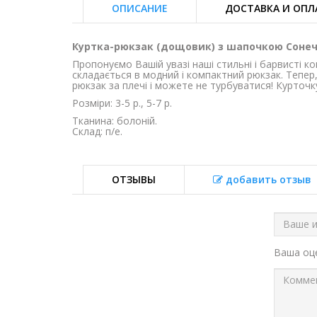
ОПИСАНИЕ
ДОСТАВКА И ОПЛ
Куртка-рюкзак (дощовик) з шапочкою Соне
Пропонуємо Вашій увазі наші стильні і барвисті 
складається в модний і компактний рюкзак. Тепер
рюкзак за плечі і можете не турбуватися! Курточ
Розміри: 3-5 р., 5-7 р.
Тканина: болоній.
Склад: п/е.
ОТЗЫВЫ
добавить отзыв
Ваша о