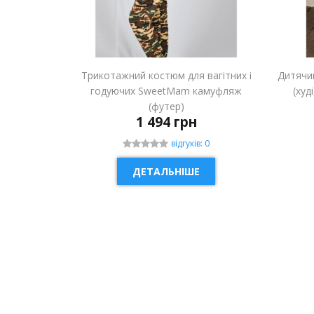
Трикотажний костюм для вагітних і
Дитячи
годуючих SweetMam камуфляж
(худ
(футер)
1 494 грн
відгуків: 0
ДЕТАЛЬНІШЕ
НОВИНКА
НОВ