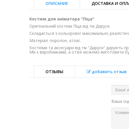
ОПИСАНИЕ
ДОСТАВКА И ОПЛ
Костюм для аніматора "Піца"
Оригінальний костюм Піца від тм Даруся.
Складається з кольорової максимально реалістичн
Матеріал: поролон, атлас.
Костюми та аксесуари від тм "Даруся" дарують пр
Ми є виробниками, а отже можемо виготовити буд
ОТЗЫВЫ
добавить отзыв
Ваша о