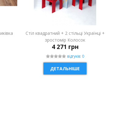
риківка
Стіл квадратний + 2 стільці Українці +
зростомір Колосок
4 271 грн
відгуків: 0
ДЕТАЛЬНІШЕ
НОВИНКА
НОВИН