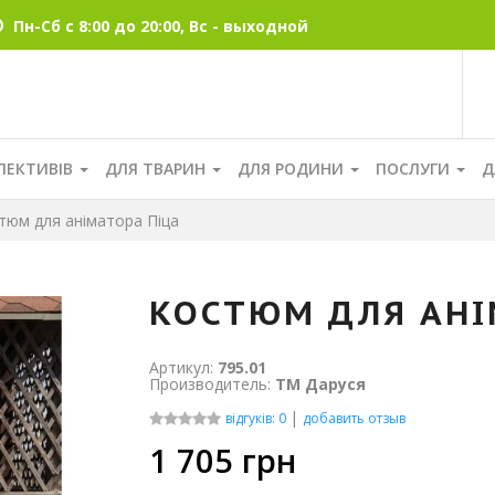
Пн-Сб с 8:00 до 20:00, Вс - выходной
ЛЕКТИВІВ
ДЛЯ ТВАРИН
ДЛЯ РОДИНИ
ПОСЛУГИ
Д
юм для аніматора Піца
КОСТЮМ ДЛЯ АНІ
Артикул:
795.01
Производитель:
ТМ Даруся
|
відгуків: 0
добавить отзыв
1 705
грн