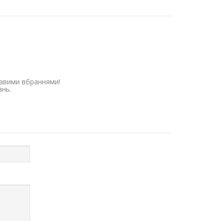
равими вбраннями!
ань.