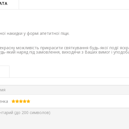
АТА
ої накидки у формі апетитної піци.
екрасну можливість прикрасити святкування будь-якої події яск
ь-який наряд під замовлення, виходячи з Ваших вимог і уподоб
ценка