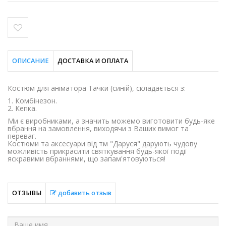
ОПИСАНИЕ
ДОСТАВКА И ОПЛАТА
Костюм для аніматора Тачки (синій), складається з:
1. Комбінезон.
2. Кепка.
Ми є виробниками, а значить можемо виготовити будь-яке
вбрання на замовлення, виходячи з Ваших вимог та
переваг.
Костюми та аксесуари від тм "Даруся" дарують чудову
можливість прикрасити святкування будь-якої події
яскравими вбраннями, що запам'ятовуються!
ОТЗЫВЫ
добавить отзыв