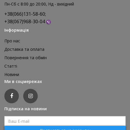
Пн-Сб с 8:00 до 20:00, Нд - вихідний
+38(066)131-58-60;
+38(067)968-30-04
Інформація
Про нас
Доставка та оплата
Повернення та обмін
Реквізит для аніматора Мішки для стрибків, 4 шт
Статті
1 595 грн
Новини
відгуків: 0
Ми в соцмережах
ДЕТАЛЬНІШЕ
Підписка на новини