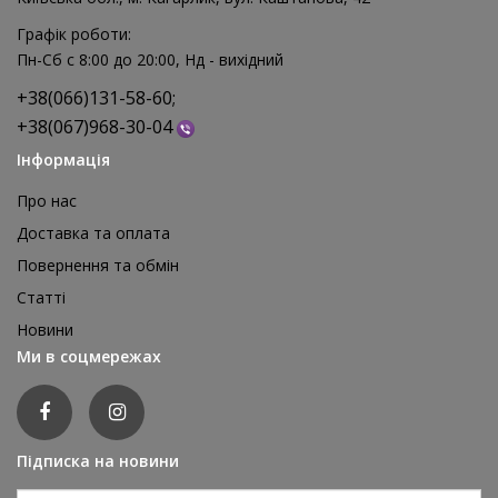
Графік роботи:
Пн-Сб с 8:00 до 20:00, Нд - вихідний
+38(066)131-58-60;
+38(067)968-30-04
Інформація
Про нас
Доставка та оплата
Повернення та обмін
Реквізит для аніматора Мішки для стрибків, 4 шт
Статті
1 595 грн
Новини
відгуків: 0
Ми в соцмережах
ДЕТАЛЬНІШЕ
Підписка на новини