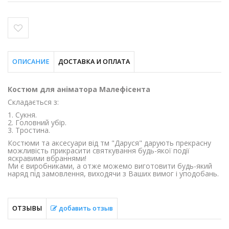
ОПИСАНИЕ
ДОСТАВКА И ОПЛАТА
Костюм для аніматора Малефісента
Складається з:
1. Сукня.
2. Головний убір.
3. Тростина.
Костюми та аксесуари від тм "Даруся" дарують прекрасну
можливість прикрасити святкування будь-якої події
яскравими вбраннями!
Ми є виробниками, а отже можемо виготовити будь-який
наряд під замовлення, виходячи з Ваших вимог і уподобань.
ОТЗЫВЫ
добавить отзыв