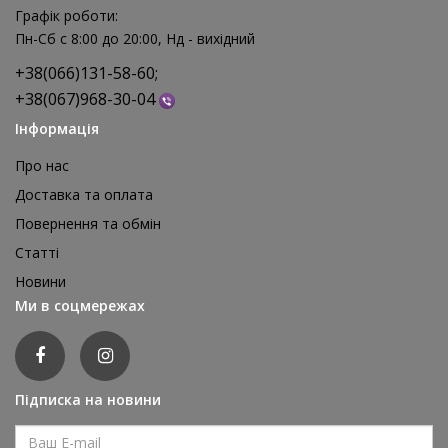
Графік роботи:
Пн-Сб с 8:00 до 20:00, Нд - вихідний
+38(066)131-58-60;
+38(067)968-30-04
Інформація
Про нас
Доставка та оплата
Повернення та обмін
Реквізит для аніматора Мішки для стрибків, 4 шт
Статті
1 595 грн
Новини
відгуків: 0
Ми в соцмережах
ДЕТАЛЬНІШЕ
Підписка на новини