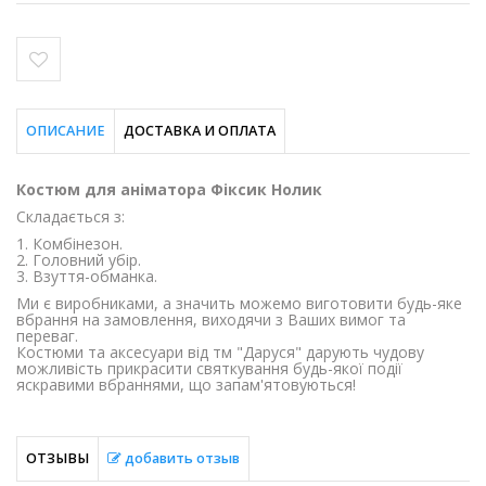
ОПИСАНИЕ
ДОСТАВКА И ОПЛАТА
Костюм для аніматора Фіксик Нолик
Складається з:
1. Комбінезон.
2. Головний убір.
3. Взуття-обманка.
Ми є виробниками, а значить можемо виготовити будь-яке
вбрання на замовлення, виходячи з Ваших вимог та
переваг.
Костюми та аксесуари від тм "Даруся" дарують чудову
можливість прикрасити святкування будь-якої події
яскравими вбраннями, що запам'ятовуються!
ОТЗЫВЫ
добавить отзыв