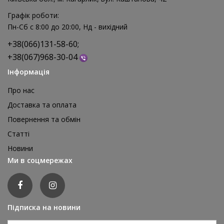
Графік роботи:
Пн-Сб с 8:00 до 20:00, Нд - вихідний
+38(066)131-58-60;
+38(067)968-30-04
Інформація
Про нас
Доставка та оплата
Повернення та обмін
Реквізит для аніматора Мішки для стрибків, 4 шт
Статті
1 595 грн
Новини
відгуків: 0
Ми в соцмережах
ДЕТАЛЬНІШЕ
Підписка на новини