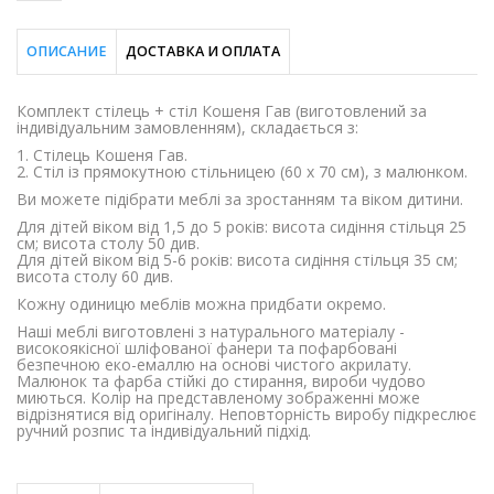
ОПИСАНИЕ
ДОСТАВКА И ОПЛАТА
Комплект стілець + стіл Кошеня Гав (виготовлений за
індивідуальним замовленням), складається з:
1. Стілець Кошеня Гав.
2. Стіл із прямокутною стільницею (60 х 70 см), з малюнком.
Ви можете підібрати меблі за зростанням та віком дитини.
Для дітей віком від 1,5 до 5 років: висота сидіння стільця 25
см; висота столу 50 див.
Для дітей віком від 5-6 років: висота сидіння стільця 35 см;
висота столу 60 див.
Кожну одиницю меблів можна придбати окремо.
Наші меблі виготовлені з натурального матеріалу -
високоякісної шліфованої фанери та пофарбовані
безпечною еко-емаллю на основі чистого акрилату.
Малюнок та фарба стійкі до стирання, вироби чудово
миються. Колір на представленому зображенні може
відрізнятися від оригіналу. Неповторність виробу підкреслює
ручний розпис та індивідуальний підхід.