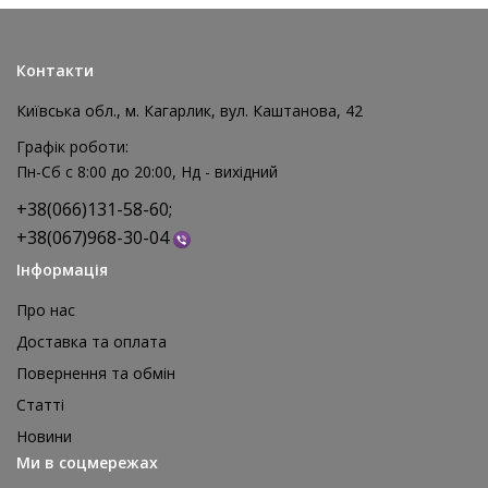
Контакти
Київська обл., м. Кагарлик, вул. Каштанова, 42
Графік роботи:
Пн-Сб с 8:00 до 20:00, Нд - вихідний
+38(066)131-58-60;
+38(067)968-30-04
Інформація
Про нас
Доставка та оплата
Повернення та обмін
Реквізит для аніматора Мішки для стрибків, 4 шт
Статті
1 595 грн
Новини
відгуків: 0
Ми в соцмережах