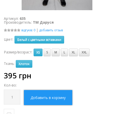
Артикул:
635
Производитель:
ТМ Даруся
|
відгуків: 0
добавить отзыв
Цвет:
Белый с цветными вставками
Размер/возраст:
XS
S
M
L
XL
XXL
Ткань:
Хлопок
395
грн
Кол-во:
Добавить в корзину