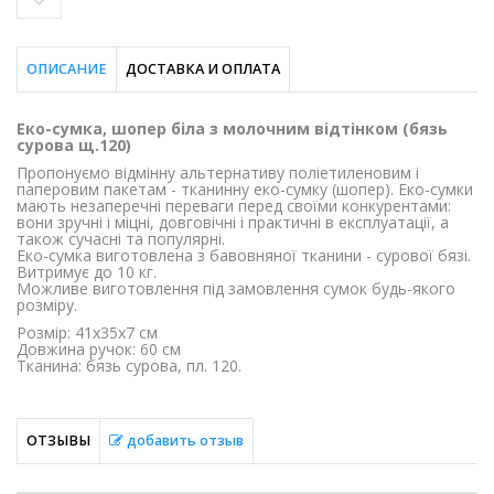
ОПИСАНИЕ
ДОСТАВКА И ОПЛАТА
Еко-сумка, шопер біла з молочним відтінком (бязь
сурова щ.120)
Пропонуємо відмінну альтернативу поліетиленовим і
паперовим пакетам - тканинну еко-сумку (шопер). Еко-сумки
мають незаперечні переваги перед своїми конкурентами:
вони зручні і міцні, довговічні і практичні в експлуатації, а
також сучасні та популярні.
Еко-сумка виготовлена з бавовняної тканини - сурової бязі.
Витримує до 10 кг.
Можливе виготовлення під замовлення сумок будь-якого
розміру.
Розмір: 41х35х7 см
Довжина ручок: 60 см
Тканина: бязь сурова, пл. 120.
ОТЗЫВЫ
добавить отзыв