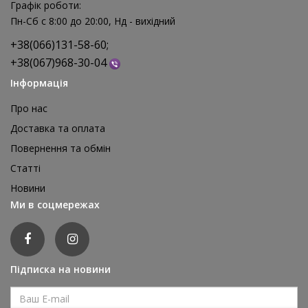
Графік роботи:
Пн-Сб с 8:00 до 20:00, Нд - вихідний
+38(066)131-58-60;
+38(067)968-30-04
Інформація
Про нас
Доставка та оплата
Повернення та обмін
Реквізит для аніматора Мішки для стрибків, 4 шт
Статті
1 595 грн
Новини
відгуків: 0
Ми в соцмережах
ДЕТАЛЬНІШЕ
Підписка на новини