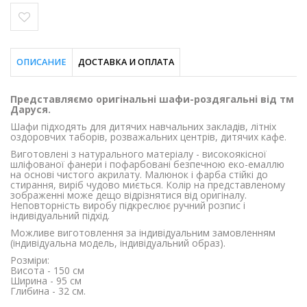
ОПИСАНИЕ
ДОСТАВКА И ОПЛАТА
Представляємо оригінальні шафи-роздягальні від тм
Даруся.
Шафи підходять для дитячих навчальних закладів, літніх
оздоровчих таборів, розважальних центрів, дитячих кафе.
Виготовлені з натурального матеріалу - високоякісної
шліфованої фанери і пофарбовані безпечною еко-емаллю
на основі чистого акрилату. Малюнок і фарба стійкі до
стирання, виріб чудово миється. Колір на представленому
зображенні може дещо відрізнятися від оригіналу.
Неповторність виробу підкреслює ручний розпис і
індивідуальний підхід.
Можливе виготовлення за індивідуальним замовленням
(індивідуальна модель, індивідуальний образ).
Розміри:
Висота - 150 см
Ширина - 95 см
Глибина - 32 см.