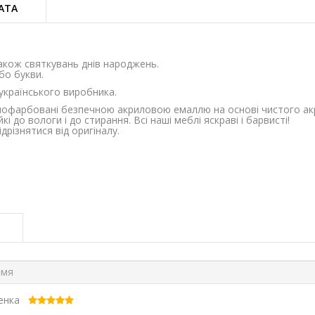
АТА
акож святкувань днів народжень.
бо букви.
 українського виробника.
і пофарбовані безпечною акриловою емаллю на основі чистого акри
і до вологи і до стирання. Всі наші меблі яскраві і барвисті!
різнятися від оригіналу.
ценка