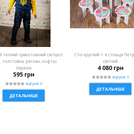
й теплий трикотажний світшот
Стіл круглий + 4 стільця Пет
і, толстовка, реглан, кофта)
світлий
4 080 грн
Україна
595 грн
відгуків: 0
відгуків: 0
ДЕТАЛЬНІШЕ
ДЕТАЛЬНІШЕ
ИНКА
НОВИНКА