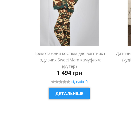
Трикотажний костюм для вагітних і
Дитячи
годуючих SweetMam камуфляж
(худ
(футер)
1 494 грн
відгуків: 0
ДЕТАЛЬНІШЕ
НОВИНКА
НОВ