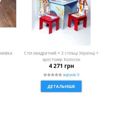
риківка
Стіл квадратний + 2 стільці Українці +
зростомір Колосок
4 271 грн
відгуків: 0
ДЕТАЛЬНІШЕ
НОВИНКА
НОВИН