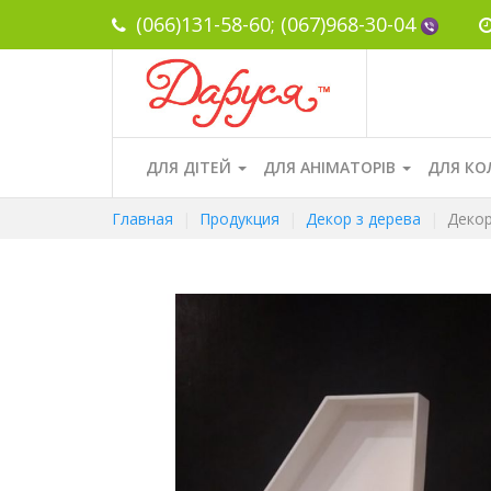
(066)131-58-60;
(067)968-30-04
ДЛЯ ДІТЕЙ
ДЛЯ АНІМАТОРІВ
ДЛЯ КО
Главная
Продукция
Декор з дерева
Декор