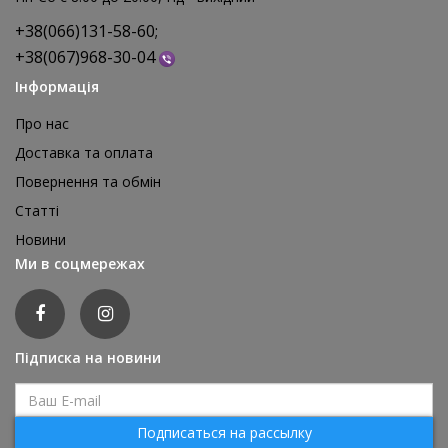
+38(066)131-58-60;
+38(067)968-30-04
Інформація
Про нас
Доставка та оплата
Повернення та обмін
Реквізит для аніматора Мішки для стрибків, 4 шт
Статті
1 595 грн
Новини
відгуків: 0
Ми в соцмережах
ДЕТАЛЬНІШЕ
Підписка на новини
Подписаться на рассылку