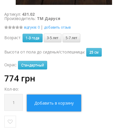
Артикул:
431.02
Производитель:
ТМ Даруся
|
відгуків: 0
добавить отзыв
Возраст:
1-3 года
3-5 лет
5-7 лет
Высота от пола до сиденья/столешницы:
25 см
Окрас:
Стандартный
774
грн
Кол-во:
Добавить в корзину