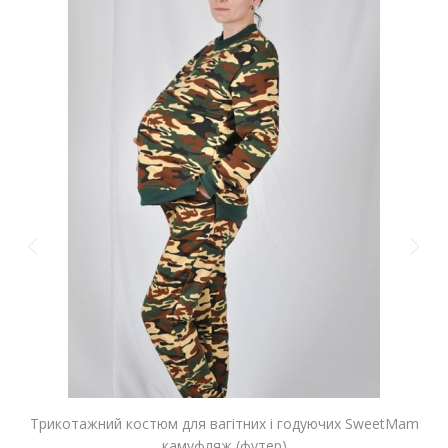
Трикотажний костюм для вагітних і годуючих SweetMam
камуфляж (футер)