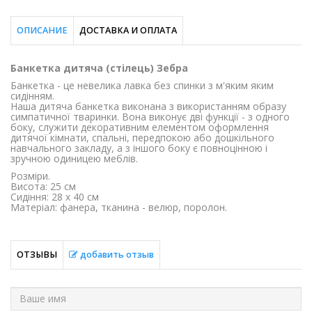
ОПИСАНИЕ
ДОСТАВКА И ОПЛАТА
Банкетка дитяча (cтілець) Зебра
Банкетка - це невелика лавка без спинки з м'яким яким
сидінням.
Наша дитяча банкетка виконана з використанням образу
симпатичної тваринки. Вона виконує дві функції - з одного
боку, служити декоративним елементом оформлення
дитячої кімнати, спальні, передпокою або дошкільного
навчального закладу, а з іншого боку є повноцінною і
зручною одиницею меблів.
Розміри.
Висота: 25 см
Сидіння: 28 х 40 см
Матеріал: фанера, тканина - велюр, поролон.
ОТЗЫВЫ
добавить отзыв