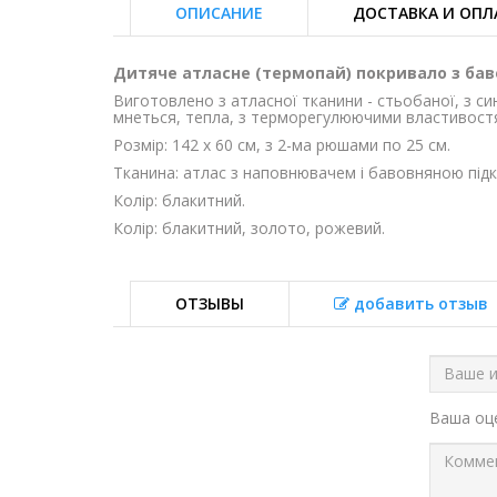
ОПИСАНИЕ
ДОСТАВКА И ОПЛ
Дитяче атласне (термопай) покривало з ба
Виготовлено з атласної тканини - стьобаної, з си
мнеться, тепла, з терморегулюючими властивостям
Розмір: 142 х 60 см, з 2-ма рюшами по 25 см.
Тканина: атлас з наповнювачем і бавовняною під
Колір: блакитний.
Колір: блакитний, золото, рожевий.
ОТЗЫВЫ
добавить отзыв
Ваша о