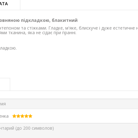
АТА
вовняною підкладкою, блакитний
нтепоном та стіжками. Гладке, м'яке, блискуче і дуже естетичне 
и тканина, яка не сідає при пранні.
кладкою.
ценка