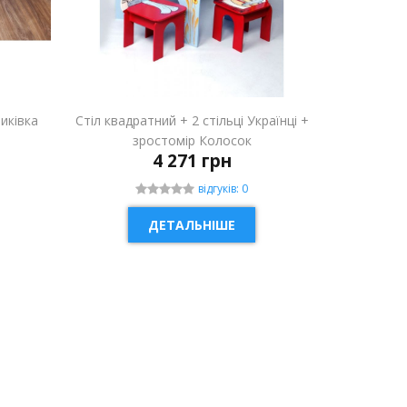
риківка
Стіл квадратний + 2 стільці Українці +
зростомір Колосок
4 271 грн
відгуків: 0
ДЕТАЛЬНІШЕ
НОВИНКА
НОВИН