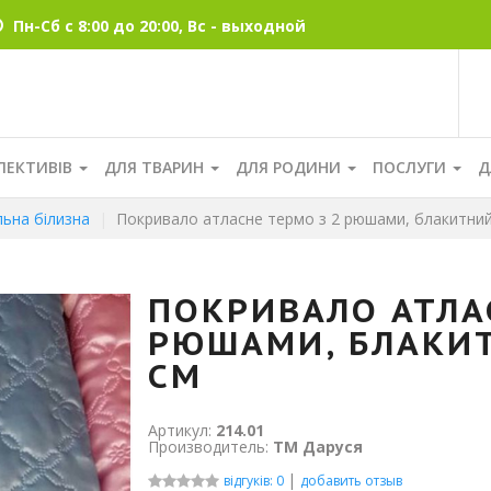
Пн-Сб с 8:00 до 20:00, Вс - выходной
ЛЕКТИВІВ
ДЛЯ ТВАРИН
ДЛЯ РОДИНИ
ПОСЛУГИ
Д
льна білизна
Покривало атласне термо з 2 рюшами, блакитни
ПОКРИВАЛО АТЛА
РЮШАМИ, БЛАКИТН
СМ
Артикул:
214.01
Производитель:
ТМ Даруся
|
відгуків: 0
добавить отзыв