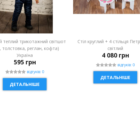
й теплий трикотажний світшот
Стіл круглий + 4 стільця Пет
і, толстовка, реглан, кофта)
світлий
4 080 грн
Україна
595 грн
відгуків: 0
відгуків: 0
ДЕТАЛЬНІШЕ
ДЕТАЛЬНІШЕ
ИНКА
НОВИНКА