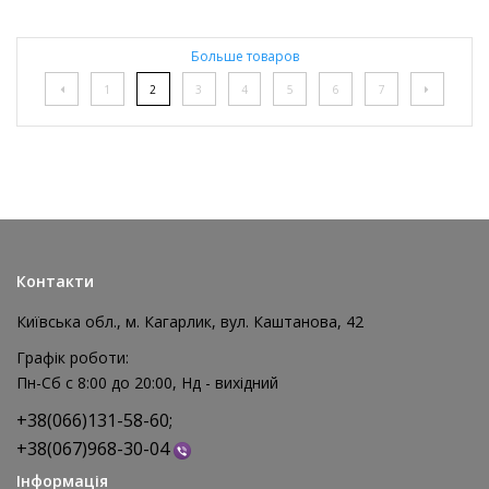
Больше товаров
1
2
3
4
5
6
7
Контакти
Київська обл., м. Кагарлик, вул. Каштанова, 42
Графік роботи:
Пн-Сб с 8:00 до 20:00, Нд - вихідний
+38(066)131-58-60;
+38(067)968-30-04
Інформація