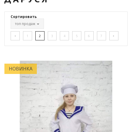
Сортировать
топ продаж
1
2
3
4
5
6
7
НОВИНКА